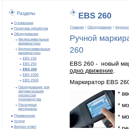
Разделы
EBS 260
О компании
Главная
\
Оборудование
\
Крупно
Политика обработки
Оборудование
Ручной маркир
Мелкосимвольные
маркираторы
260
Крупносимвольные
маркираторы
EBS 230
EBS 260 - новый ма
EBS 250
одно движение
.
EBS 260
EBS 1500
EBS 2500
Маркиратор EBS 260
Оборудование для
автоматизации
* в
процессов
производства
* м
Расходные
материалы
* м
Применение
Услуги
Вопрос-ответ
* р