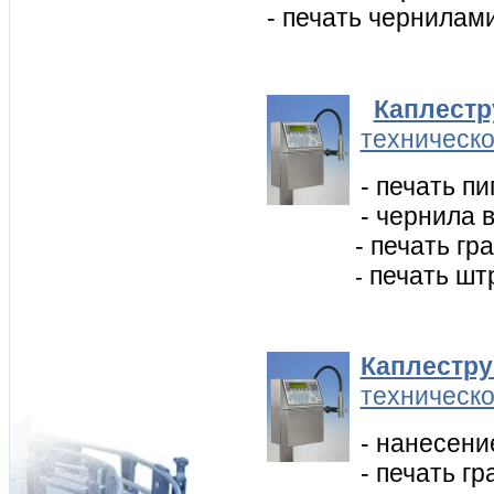
- печать чернилам
Каплестр
техническо
-
печать п
-
чернила 
- печать г
печать шт
-
Каплестру
техническо
- нанесени
-
печать гр