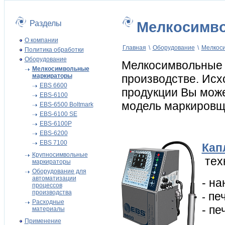
Разделы
Мелкосимв
О компании
Главная
\
Оборудование
\
Мелкос
Политика обработки
Оборудование
Мелкосимвольные 
Мелкосимвольные
маркираторы
производстве. Исх
EBS 6600
продукции Вы мож
EBS-6100
модель маркировщ
EBS-6500 Boltmark
EBS-6100 SE
EBS-6100P
EBS-6200
EBS 7100
Кап
Крупносимвольные
тех
маркираторы
Оборудование для
автоматизации
- н
процессов
производства
печ
-
Расходные
- пе
материалы
Применение