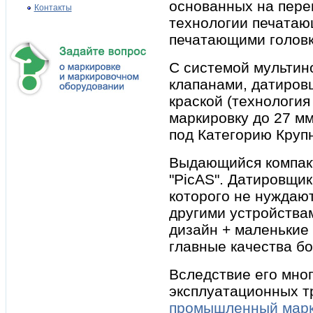
основанных на пер
Контакты
технологии печатающ
печатающими головк
С системой мультин
клапанами, датиров
краской (технология
маркировку до 27 мм
под Категорию Круп
Выдающийся компакт
"PicAS". Датировщик
которого не нуждаю
другими устройства
дизайн + маленькие
главные качества б
Вследствие его мно
эксплуатационных т
промышленный марк