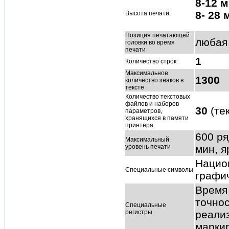
8-12 
8- 28 
Высота печати
Позиция печатающей
любая
головки во время
печати
1
Количество строк
Максимальное
1300
количество знаков в
тексте
Количество текстовых
файлов и наборов
30
(те
параметров,
хранящихся в памяти
принтера.
600 ря
Максимальный
уровень печати
мин, я
Нацио
Специальные символы
графич
Время 
точнос
Специальные
регистры
реализ
марки