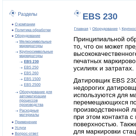
Разделы
EBS 230
О компании
Главная
\
Оборудование
\
Крупно
Политика обработки
Оборудование
Принципиальной обр
Мелкосимвольные
то, что он может п
маркираторы
Крупносимвольные
высококачественног
маркираторы
печатных маркирово
EBS 230
усилиях и затратах.
EBS 250
EBS 260
EBS 1500
Датировщик EBS 230 
EBS 2500
недорогих датировщ
Оборудование для
используются для ма
автоматизации
процессов
перемещающихся п
производства
производственной л
Расходные
материалы
при этом контакта с
Применение
поверхностью. Такж
Услуги
для маркировки ста
Вопрос-ответ