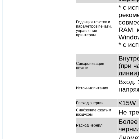
* с 
реком
совмес
Редакция текстов и
параметров печати,
RAM, м
управление
принтером
Window
* с и
Внутре
Синхронизация
(при ч
печати
линии
Вход: 
напряж
Источник питания
<15W
Расход энергии
Снабжение сжатым
Не тре
воздухом
Более 
Расход чернил
черни
Диамет