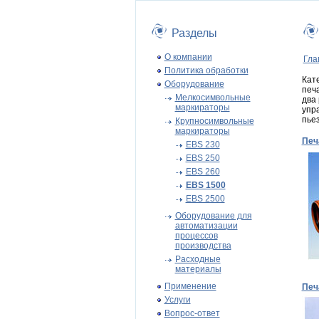
Разделы
О компании
Гла
Политика обработки
Кат
Оборудование
печ
Мелкосимвольные
два
маркираторы
упр
пье
Крупносимвольные
маркираторы
Печ
EBS 230
EBS 250
EBS 260
EBS 1500
EBS 2500
Оборудование для
автоматизации
процессов
производства
Расходные
материалы
Применение
Печ
Услуги
Вопрос-ответ