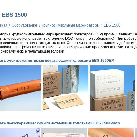
EBS 1500
вная
\
Оборудование
\
Крупносимвольные маркираторы
\
EBS 1500
егория крупносимвольных маркировочных принтеров (LCP) промышленных 
ати, которые используют технологию DOD (капля по требованию). При работе
 различных типа печатающих головок. Они отличаются по принципу действия.
авляют электромагнитные либо пьезоэлектрические преобразователи. Отсюд
зокерамические печатающие головки.
ать электромагнитными печатающими головками EBS 1500EM
ать пьезокерамическими печатающими головками EBS 1500Piezo