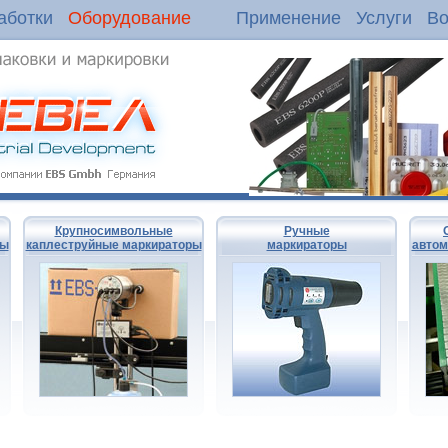
аботки
Оборудование
Применение
Услуги
Во
Крупносимвольные
Ручные
ры
каплеструйные маркираторы
маркираторы
автом