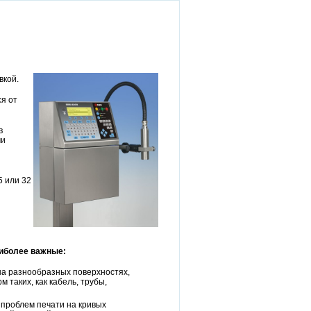
вкой.
я от
в
ми
5 или 32
иболее важные:
на разнообразных поверхностях,
таких, как кабель, трубы,
 проблем печати на кривых