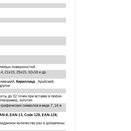
я любых поверхностей.
14, 21x15, 25x15, 32x18 и др.
Немецкий,
Кириллица
, Арабский,
другое.
ты до 32 точек при вставке в любое
 Например, логотип
рафических символов в виде 7, 16 и
, EAN-8, EAN-13, Code 128, EAN-128,
 заданное количество раз и добавлены