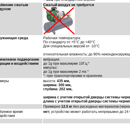
абжение сжатым
Сжатый вохдух не требуется
здухом
ружающая среда
Рабочая температура:
По стандарту от +5°C до +40°C
Для специальных версий от -10°C
относительная влажность: до 90% неконденсирую
емлемое подвергание
вибрация:
рации и воздействиям
до 1g при максимуме 10Гц;*
импульс:
до 1g при максимуме 2 ms *
*- при транспортировке и хранении.
змеры
высота:
435 мм,
ширина:
300 мм,
глубина:
202 мм,
ширина с учетом открытой дверцы системы черн
длина с учетом открытой дверцы системы черни
Примерно
12.5 кг
без расходных материалов (черни
буемое время
нет;
устройство может работать непрерывно до 24 ч
действия