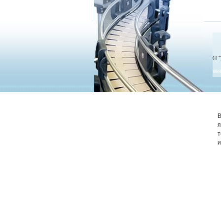
© "
We
В
я
т
и