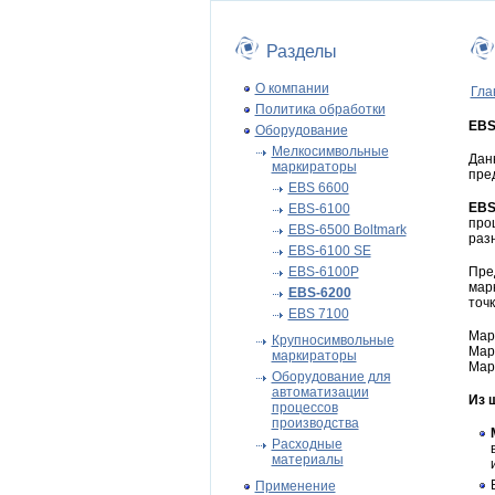
Разделы
О компании
Гла
Политика обработки
EBS
Оборудование
Мелкосимвольные
Дан
маркираторы
пре
EBS 6600
EBS
EBS-6100
про
EBS-6500 Boltmark
раз
EBS-6100 SE
EBS-6100P
Пре
мар
EBS-6200
точ
EBS 7100
Мар
Крупносимвольные
Мар
маркираторы
Мар
Оборудование для
автоматизации
Из 
процессов
производства
Расходные
материалы
Применение