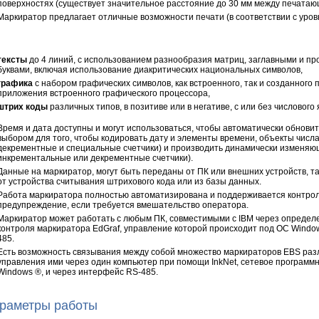
поверхностях (существует значительное расстояние до 30 мм между печатающ
Маркиратор предлагает отличные возможности печати (в соответствии с уро
тексты
до 4 линий, с использованием разнообразия матриц, заглавными и п
буквами, включая использование диакритических национальных символов,
графика
с набором графических символов, как встроенного, так и созданного
приложения встроенного графического процессора,
штрих коды
различных типов, в позитиве или в негативе, с или без числового
Время и дата доступны и могут использоваться, чтобы автоматически обновить
выбором для того, чтобы кодировать дату и элементы времени, объекты числ
декрементные и специальные счетчики) и производить динамически изменяю
инкрементальные или декрементные счетчики).
Данные на маркиратор, могут быть переданы от ПК или внешних устройств, та
от устройства считывания штрихового кода или из базы данных.
Работа маркиратора полностью автоматизирована и поддерживается контрол
предупреждение, если требуется вмешательство оператора.
Маркиратор может работать с любым ПК, совместимыми с IBM через определ
контроля маркиратора EdGraf, управление которой происходит под ОС Windo
485.
Есть возможность связывания между собой множество маркираторов EBS разл
управления ими через один компьютер при помощи InkNet, сетевое програм
Windows ®, и через интерфейс RS-485.
раметры работы