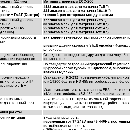
мерный (2D) код
Матрица с данными ECC-200
симальный уровень
1488 знаков в сек.
для матрицы 7x5 *),
ати на
334 знаков в сек.
для матрицы 16x10 *).
рости = FAST (Быстро)
*) плюс 1 ряд интервала между знаками
симальный уровень
372 знаков в сек. для матрицы 7x5 *),
ати на
88 знаков в сек.
для матрицы 16x10 *),
рости = SLOW
55 знаков в сек.
для матрицы 25x14 *),
дленно)
32 знаков в сек.
для матрицы 32x18 *).
хронизация скорости
внутренний генератор
, при постоянной скорости к
ати
внешний датчик скорости (shaft encoder)
Использу
конвейера.
еделение объектов,
Стандартно
фотодатчик
, другие датчики могут б
лежащих маркировке
пользователя.
ель управления
По стандарту:
встроенный графический терминал
цифровой клавиатурой и ЖК-дисплеем, многоязы
включая Русский.
троль и передача
Стандартно,
RS-232
, соединение кабелем длиной д
ных от внешнего ПК,
или 19200 бод, или RS-485 интерфейсов для более
местимого с IBM
Можно управлять сетью связанных EBS принтеров 
InkNet и интерфейсов RS-485, либо одним принтер
олнительный
V24/RS232 или TTL, при максимальной скорости пе
ледовательный порт
информации на печать от внешних устройств таких 
штрихового кода, компьютеров и т.д.
овия работы
очник питания
Входящая мощность:
переменный ток 87-242V при 45-440Hz, постоянный
потребляемая мощность:
< 30W
при стандартной версии