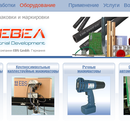
аботки
Оборудование
Применение
Услуги
Во
Крупносимвольные
Ручные
ры
каплеструйные маркираторы
маркираторы
автом