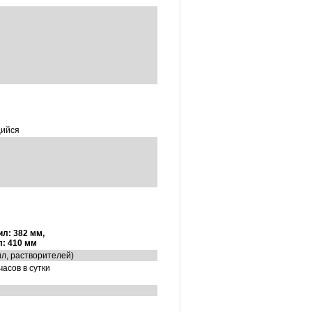
щийся
ил:
382 мм,
л:
410 мм
л, растворителей)
асов в сутки