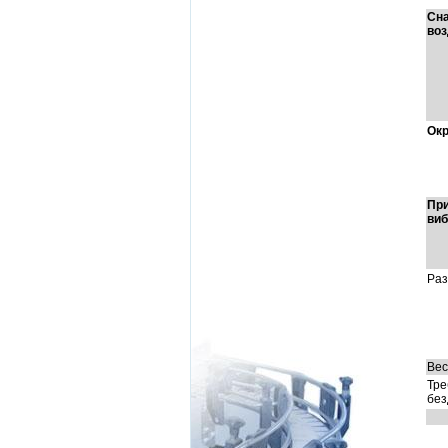
Сн
во
Ок
При
виб
Ра
Вес
Тре
без