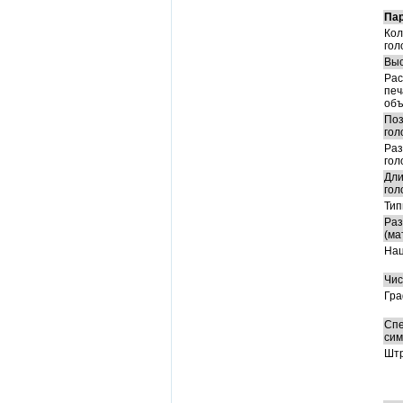
Па
Кол
гол
Выс
Рас
печ
объ
Поз
гол
Раз
гол
Дли
гол
Тип
Раз
(ма
Нац
Чис
Гра
Спе
сим
Штр