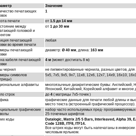
раметр
Значение
ичество печатающих
1
овок
ота печати
от
1.5 до 14 мм
стояние между
от
1 до 30 мм
атающей головкой и
ектом
иция печатающей
любая
овки во время печати
меры печатающей
диаметр:
Ø 40 мм
, длина:
163 мм
овки
на кабеля печатающей
4 м
(может достигать 8 м)
овки
ы чернил
не пигментированные чернила, разных цветов, дл
меры символов
5x5, 7x5, 9x5, 9x7, 11x8, 12x6, 12x7, 14x9, 16x10, 16x
трицы)
иональные алфавиты
многоязычные диакритические буквы: Английский, 
Японский, Китайский, Корейский алфавит и многое 
ло строк
до
4
( матрицы 7x5-точек )
фика
графические данные для печати любой длины и высо
место текста (встроенный графический процессор).
циальные графические
набор часто используемых пред- программируемых г
волы
25-точечных шрифтов
их коды
Datalogic, Matrix 2/5 5 Bars, Interleaved, Alpha 39
Code 128B, ITF8, ITF14.
Все штрих коды могут быть напечатаны в инверсии
числовым ярлыком.