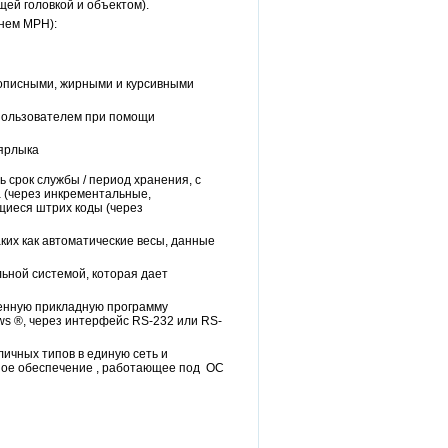
ей головкой и объектом).
внем MPH):
рописными, жирными и курсивными
 пользователем при помощи
 ярлыка
 срок службы / период хранения, с
а (через инкрементальные,
щиеся штрих коды (через
ких как автоматические весы, данные
ьной системой, которая дает
енную прикладную программу
ws ®, через интерфейс RS-232 или RS-
ичных типов в единую сеть и
мное обеспечение , работающее под ОС