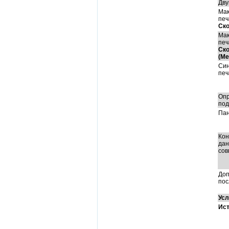
Дву
Мак
печ
Ско
Мак
печ
Ско
(Ме
Син
печ
Опр
под
Пан
Кон
дан
сов
Доп
пос
Усл
Ист