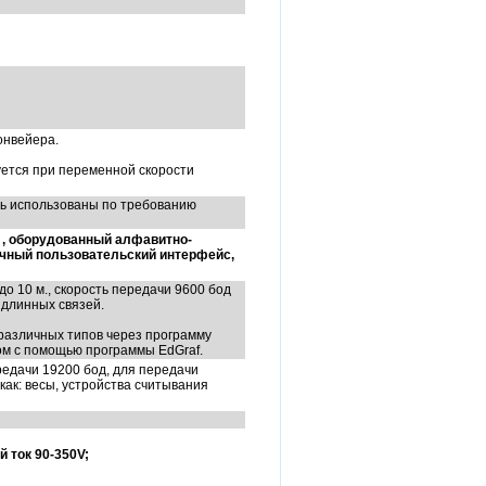
онвейера.
ется при переменной скорости
ыть использованы по требованию
 , оборудованный алфавитно-
чный пользовательский интерфейс,
о 10 м., скорость передачи 9600 бод
 длинных связей.
различных типов через программу
ом с помощью программы EdGraf.
редачи 19200 бод, для передачи
как: весы, устройства считывания
 ток 90-350V;