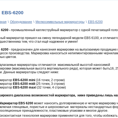
EBS-6200
вная
\
Оборудование
\
Мелкосимвольные маркираторы
\
EBS-6200
 6200
-
промышленный каплеструйный маркиратор с одной печатающей голо
ный маркиратор пришел на смену легендарной модели EBS 6100, и отличаетс
дшественника тем, что стал ещё надежнее и умнее!
 6200
- предназначен для нанесения маркировки на выпускаемую продукцию 
цессе производства. Маркировка наноситься непигментированными чернила
ных цветов.
длагаемые маркираторы отличаются максимальной высотой наносимой
кировки (максимальная высота вертикального ряда), которая может быть16, 2
ки. Данные маркираторы следуют ниже:
киратор
EBS-6200
mini
(16 точек, 2 строки)
киратор
EBS-6200
midi
(25 точек, 3 строки)
киратор
EBS-6200
maxi
(32 точки, 4 строки)
широкого диапазона возможностей маркиратора, ниже приведены лишь на
Маркиратор
EBS 6200
может наносить долговременную и четкую маркировку 
включая глянцевые, пористые и шероховатые материалы нестандартных форм 
изоляционные принадлежности, пластиковые упаковки и многое другое.
Бесконтактная технология маркировки применяется для того, чтобы избежать