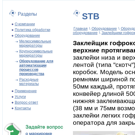
Разделы
STB
О компании
Главная
\
Оборудование
\
Оборудо
Политика обработки
оборудование
\
Заклейщики гофро
Оборудование
Мелкосимвольные
Заклейщик гофроко
маркираторы
верхние протягива
Крупносимвольные
маркираторы
заклейки низа и ве
Оборудование для
лентой (типа "скот
автоматизации
процессов
коробок. Модель ос
производства
ремнями шириной по
Расходные
материалы
50мм каждый, прот
Применение
конвейер длиной 50
Услуги
нижняя заклеивающи
Вопрос-ответ
(38 мм и 75мм возмо
Контакты
заклейки легких гоф
оператора для закр