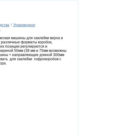
дства
\
Упаковочное
L
еская машины для заклейки верха и
од различные форматы коробок,
их позиции регулируются и
шириной 50мм (38 мм и 75мм возможны
ашины + направляющие длиной 300мм
вать для заклейки гофрокоробов с
ора.