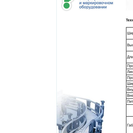
Тех
Шир
Выс
Дли
Про
Лин
Пр
Шир
Вну
Вне
Пи
Габ