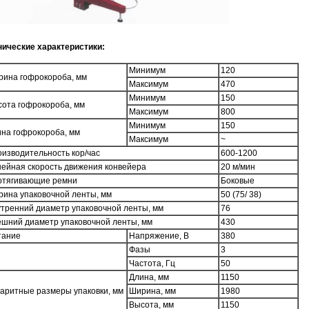
нические характеристики:
Минимум
120
ина гофрокороба, мм
Максимум
470
Минимум
150
ота гофрокороба, мм
Максимум
800
Минимум
150
на гофрокороба, мм
Максимум
~
изводительность кор/час
600-1200
ейная скорость движения конвейера
20 м/мин
отягивающие ремни
Боковые
ина упаковочной ленты, мм
50 (75/ 38)
тренний диаметр упаковочной ленты, мм
76
шний диаметр упаковочной ленты, мм
430
тание
Напряжение, В
380
Фазы
3
Частота, Гц
50
Длина, мм
1150
аритные размеры упаковки, мм
Ширина, мм
1980
Высота, мм
1150