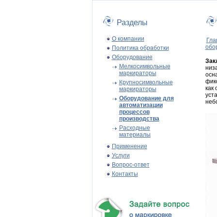
Разделы
О компании
Гла
обо
Политика обработки
Оборудование
Зак
Мелкосимвольные
низа
маркираторы
осн
фик
Крупносимвольные
как
маркираторы
уст
Оборудование для
неб
автоматизации
процессов
производства
Расходные
материалы
Применение
Услуги
Вопрос-ответ
Контакты