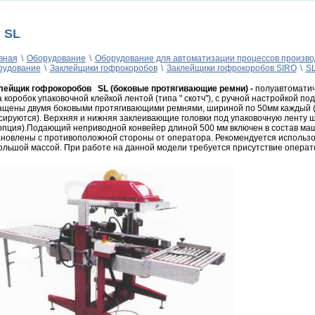
SL
вная
\
Оборудование
\
Оборудование для автоматизации процессов произво
рудование
\
Заклейщики гофрокоробов
\
Заклейщики гофрокоробов SIRO
\
S
лейщик гофрокоробов SL (боковые протягивающие ремни)
-
полуавтоматич
 коробок упаковочной клейкой лентой (типа " скотч"), с ручной настройкой п
ащены двумя боковыми протягивающими ремнями, шириной по 50мм каждый (
сируются). Верхняя и нижняя заклеивающие головки под упаковочную ленту 
 опция).Подающий неприводной конвейер длиной 500 мм включен в состав м
ановлены с противоположной стороны от оператора. Рекомендуется использо
ольшой массой. При работе на данной модели требуется присутствие операт