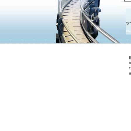
© "
We
В
я
т
и