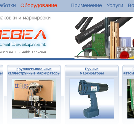
аботки
Оборудование
Применение
Услуги
Во
Крупносимвольные
Ручные
ры
каплеструйные маркираторы
маркираторы
автом