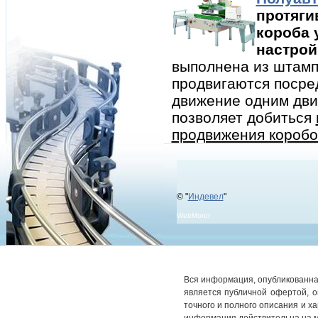
протяги
короба 
настрой
выполнена из штамп
продвигаются посре
движение одним дви
позволяет добиться
продвижения коробов
© "
Индевел
"
WebMotor
Вся информация, опубликованная
является публичной офертой, 
точного и полного описания и х