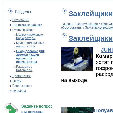
Разделы
Заклейщик
О компании
Главная
\
Оборудование
\
Оборудо
Политика обработки
оборудование
\
Заклейщики гофро
Оборудование
Мелкосимвольные
Заклейщик
маркираторы
Крупносимвольные
маркираторы
JUN
Оборудование для
автоматизации
Комар
процессов
хотят 
производства
Расходные
гофрок
материалы
расход
Применение
на выходе.
Услуги
Вопрос-ответ
Контакты
Полуав