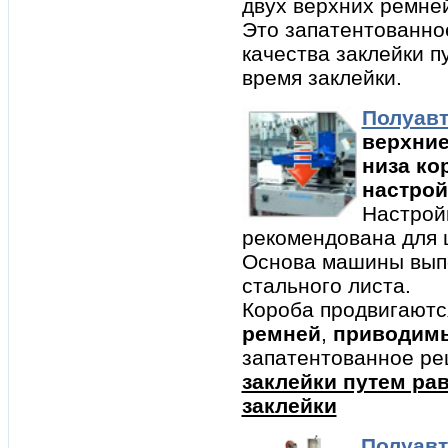
двух верхних ремне
Это запатентованно
качества заклейки 
время заклейки.
Полуав
верхние
низа ко
настрой
Настрой
рекомендована для 
Основа машины вып
стального листа.
Короба продвигают
ремней
,
приводимы
запатентованное ре
заклейки путем ра
заклейки
Полуавт