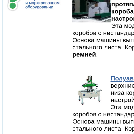
протяг
короба
настро
Эта мод
коробов с нестанда
Основа машины вып
стального листа. К
ремней
.
Полуав
верхние
низа ко
настрой
Эта мод
коробов с нестанда
Основа машины вып
стального листа. Ко