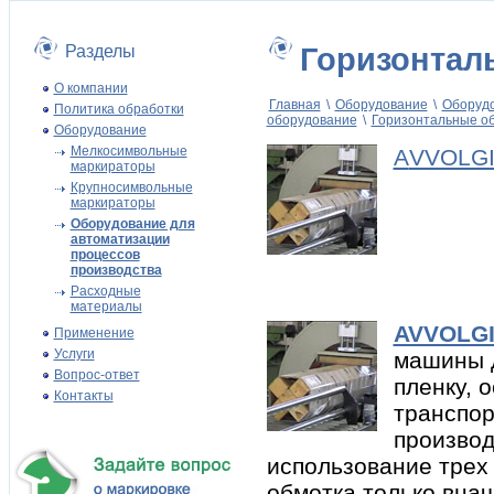
Разделы
Горизонтал
О компании
Главная
\
Оборудование
\
Оборудо
Политика обработки
оборудование
\
Горизонтальные о
Оборудование
Мелкосимвольные
A
VVOLG
маркираторы
Крупносимвольные
маркираторы
Оборудование для
автоматизации
процессов
производства
Расходные
материалы
AVVOLGI
Применение
Услуги
машины д
Вопрос-ответ
пленку,
Контакты
транспор
производ
использование трех
обмотка только внач