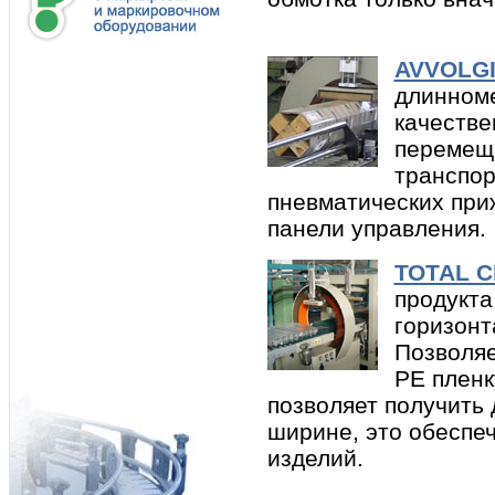
AVVOLG
длинноме
качестве
перемещ
транспор
пневматических при
панели управления.
ТОТАL 
продукта
горизон
Позволяе
РЕ пленк
позволяет получить 
ширине, это обеспе
изделий.