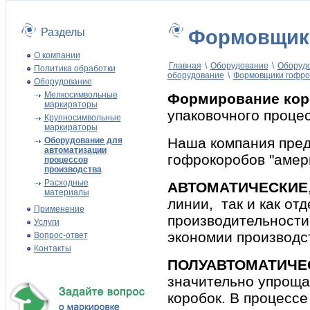
Разделы
Формовщик
О компании
Главная
\
Оборудование
\
Оборудо
Политика обработки
оборудование
\
Формовщики гофро
Оборудование
Мелкосимвольные
Формирование кор
маркираторы
упаковочного процес
Крупносимвольные
маркираторы
Наша компания пред
Оборудование для
автоматизации
гофрокоробов "амер
процессов
производства
Расходные
АВТОМАТИЧЕСКИЕ
материалы
линии, так и как о
Применение
производительности
Услуги
экономии производс
Вопрос-ответ
Контакты
ПОЛУАВТОМАТИЧЕ
значительно упрощ
коробок. В процесс