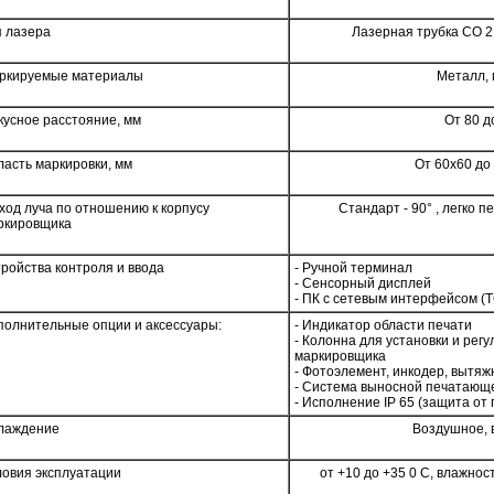
п лазера
Лазерная трубка СО 2
ркируемые материалы
Металл, 
кусное расстояние, мм
От 80 д
ласть маркировки, мм
От 60х60 до
ход луча по отношению к корпусу
Стандарт - 90° , легко 
ркировщика
тройства контроля и ввода
- Ручной терминал
- Сенсорный дисплей
- ПК с сетевым интерфейсом (T
полнительные опции и аксессуары:
- Индикатор области печати
- Колонна для установки и рег
маркировщика
- Фотоэлемент, инкодер, вытяж
- Система выносной печатающе
- Исполнение IP 65 (защита от 
лаждение
Воздушное, 
ловия эксплуатации
от +10 до +35 0 С, влажнос