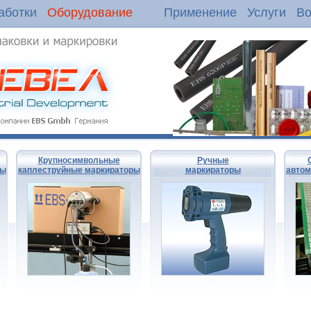
аботки
Оборудование
Применение
Услуги
Во
Крупносимвольные
Ручные
ры
каплеструйные маркираторы
маркираторы
автом