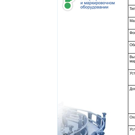
Ти
Ма
Фо
Об
Вы
ма
Ус
До
Ох
Ус