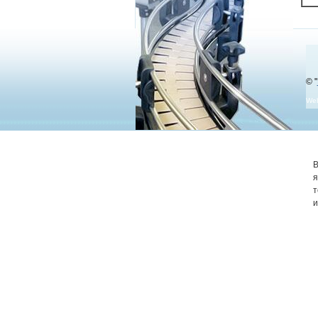
© "
We
В
я
т
и