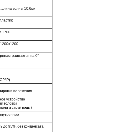
, длина волны 10,6мк
пластик
о 1700
 1200х1200
перенастраивается на 0°
CP/IP)
улировки положения
ное устройство
й головки
пыли и струй воды)
внутреннее
ть до 95%, без конденсата