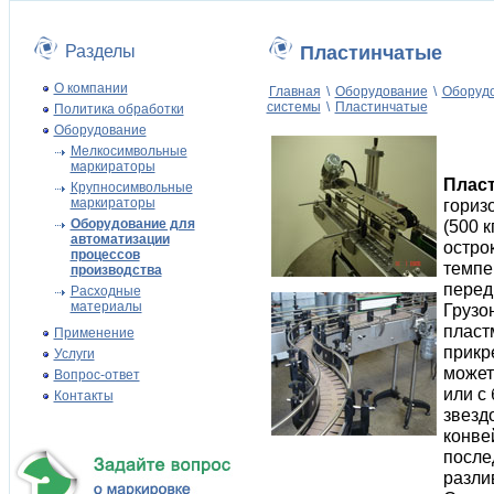
Разделы
Пластинчатые
О компании
Главная
\
Оборудование
\
Оборудо
системы
\
Пластинчатые
Политика обработки
Оборудование
Мелкосимвольные
маркираторы
Плас
Крупносимвольные
маркираторы
гориз
Оборудование для
(500 к
автоматизации
остро
процессов
темпе
производства
перед
Расходные
материалы
Грузо
пласт
Применение
прикр
Услуги
может
Вопрос-ответ
или с
Контакты
звезд
конве
после
разли