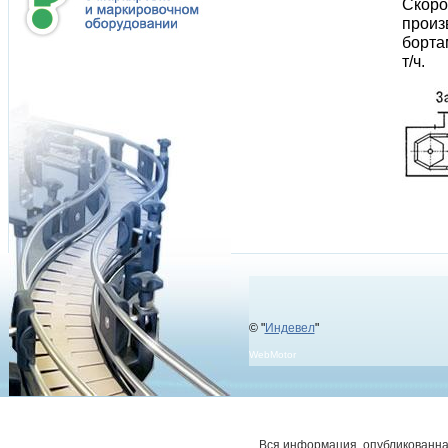
Скоро
произ
борта
т/ч.
© "
Индевел
"
WebMotor
Вся информация, опубликованная