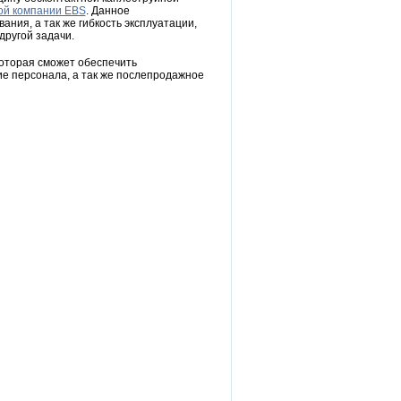
ой компании EBS
. Данное
ния, а так же гибкость эксплуатации,
другой задачи.
оторая сможет обеспечить
ние персонала, а так же послепродажное