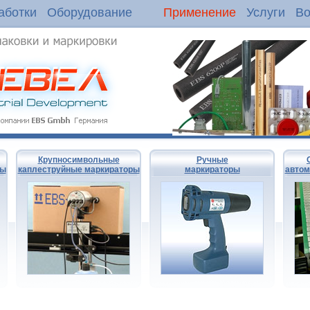
аботки
Оборудование
Применение
Услуги
Во
Крупносимвольные
Ручные
ры
каплеструйные маркираторы
маркираторы
автом