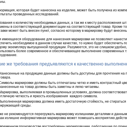
аны.
ормация, которая будет нанесена на изделие, может быть получена из компе
ультаты проведенных исследований.
бования к количеству необходимых данных, а так же к месту расположения шт
ажены в соответствующей документации на соответствующий товар. Кроме тог
тавки может быть внесен пункт, согласно которому в маркировку будут внесе
и имеющееся оборудование для нанесения маркировки не позволяет нанест
спечить необходимое в данном случае качество, то нужно будет обеспечить п
дому экземпляру выпущенной продукции. Разумеется, это не слишком удобно
ользовать более современное и обеспечивающее выполнение современных 
рудование.
кие же требования предъявляются к качественно выполнен
Нанесенные на продукцию данные должны быть доступны для прочтения на п
товара.
Символы маркировки должны быть отпечатаны четко и иметь контрастный цве
нанесенные на товар должны быть заметны и легко читаемы.
Маркировка, выполняемая в промышленных условиях, должна соответствовать 
отличную четкость и яркость изображения каждого символа.
Выполненная маркировка должна иметь достаточную стойкость, не стираться
окружающей среды.
 же не рекомендуется перегружать маркировку излишними деталями и данным
 как излишне информативная маркировка может помешать восприятию действ
овременном производстве востребованы маркировщики, работающие по принц