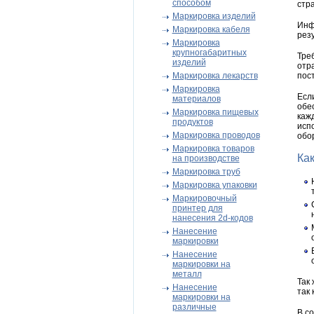
способом
стр
Маркировка изделий
Инф
Маркировка кабеля
рез
Маркировка
крупногабаритных
Тре
изделий
отр
Маркировка лекарств
пос
Маркировка
Есл
материалов
обе
Маркировка пищевых
каж
продуктов
исп
Маркировка проводов
обо
Маркировка товаров
Ка
на производстве
Маркировка труб
Маркировка упаковки
Маркировочный
принтер для
нанесения 2d-кодов
Нанесение
маркировки
Нанесение
маркировки на
металл
Так
Нанесение
так
маркировки на
различные
В с