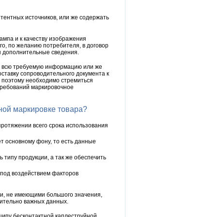
тентных источников, или же содержать
ампа и к качеству изображения
о, по желанию потребителя, в договор
ны дополнительные сведения.
и всю требуемую информацию или же
оставку сопроводительного документа к
, поэтому необходимо стремиться
требований маркировочное
ной маркировке товара?
ротяжении всего срока использования
т основному фону, то есть данные
типу продукции, а так же обеспечить
 под воздействием факторов
и, не имеющими большого значения,
ительно важных данных.
ипу бесконтактной каплеструйной