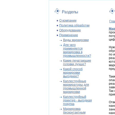
Разделы
О компании
Гла
Политика обработки
Мар
Оборудование
про
Применение
пот
циф
Виды маркировки
Для чего
Нуж
применяется
обу
маркировка в
по 
промышленности?
реал
Какие печатающие
кот
головки лучше?
мар
пре
Какой способ
маркировки
выгоднее?
Так
опа
Каплеструйные
реа
маркираторы для
зав
промышленной
Так 
маркировки
при
Каплеструйный
принтер - выгодная
Отв
покупка
нан
Маркировка
зан
бесконтактным
нан