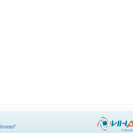
Индевел
"