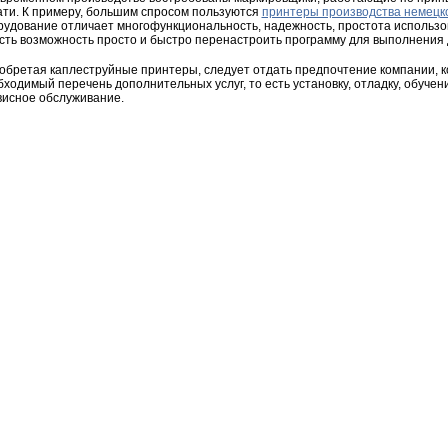
ати. К примеру, большим спросом пользуются
принтеры производства немецк
рудование отличает многофункциональность, надежность, простота использова
есть возможность просто и быстро перенастроить программу для выполнения 
обретая каплеструйные принтеры, следует отдать предпочтение компании, к
бходимый перечень дополнительных услуг, то есть установку, отладку, обуче
висное обслуживание.