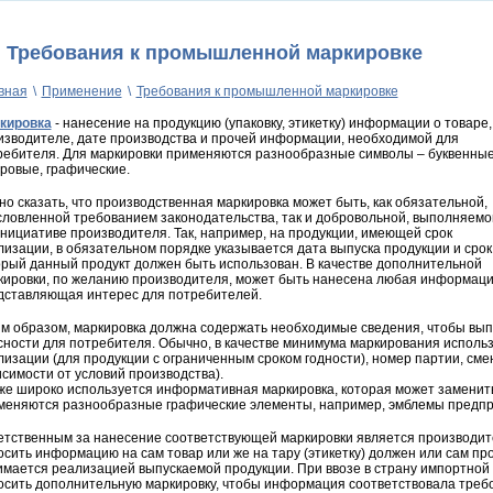
Требования к промышленной маркировке
вная
\
Применение
\
Требования к промышленной маркировке
кировка
- нанесение на продукцию (упаковку, этикетку) информации о товаре,
изводителе, дате производства и прочей информации, необходимой для
ребителя. Для маркировки применяются разнообразные символы – буквенные
ровые, графические.
но сказать, что производственная маркировка может быть, как обязательной,
словленной требованием законодательства, так и добровольной, выполняемо
инициативе производителя. Так, например, на продукции, имеющей срок
изации, в обязательном порядке указывается дата выпуска продукции и срок,
орый данный продукт должен быть использован. В качестве дополнительной
кировки, по желанию производителя, может быть нанесена любая информаци
дставляющая интерес для потребителей.
им образом, маркировка должна содержать необходимые сведения, чтобы вып
сности для потребителя. Обычно, в качестве минимума маркирования использу
лизации (для продукции с ограниченным сроком годности), номер партии, см
исимости от условий производства).
же широко используется информативная маркировка, которая может заменить э
меняются разнообразные графические элементы, например, эмблемы предпр
етственным за нанесение соответствующей маркировки является производите
осить информацию на сам товар или же на тару (этикетку) должен или сам пр
имается реализацией выпускаемой продукции. При ввозе в страну импортной
осить дополнительную маркировку, чтобы информация соответствовала треб