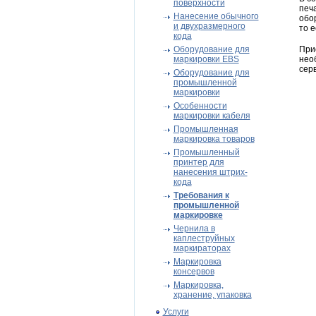
поверхности
печ
Нанесение обычного
обо
и двухразмерного
то 
кода
Оборудование для
При
маркировки EBS
нео
сер
Оборудование для
промышленной
маркировки
Особенности
маркировки кабеля
Промышленная
маркировка товаров
Промышленный
принтер для
нанесения штрих-
кода
Требования к
промышленной
маркировке
Чернила в
каплеструйных
маркираторах
Mаркировка
консервов
Маркировка,
хранение, упаковка
Услуги