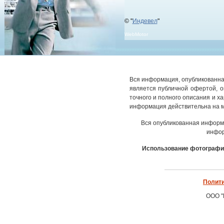
© "
Индевел
"
WebMotor
Вся информация, опубликованная
является публичной офертой, 
точного и полного описания и х
информация действительна на м
Вся опубликованная информ
инфор
Использование фотографич
Полити
ООО "